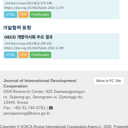
J Int Dev Coop 2013;8(1):179-196.
https://doi.org/10.34225/jidc.2013.1.179
HTML
PDF
PubReader
개발협력 동향
OECD 개발이사회 주요 결과
J Int Dev Coop 2013;8(1):199-201.
https://doi.org/10.34225/jidc.2013.1.199
HTML
PDF
PubReader
Journal of International Development
Move to PC Site
Cooperation
ODA Research Center, 825 Daewangpangyo-
ro, Sujeong-gu, Seongnam-si, Gyeonggi-do,
13449, Korea
Fax : +82-31-740-0761 |
yeonjaesong@koica.go.kr
Copyright © KOICA (Korea International Cooperation Agency). 2026. Powered