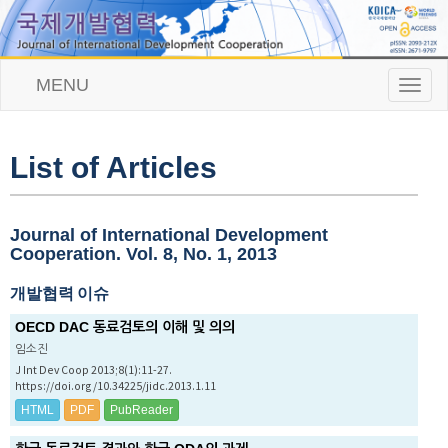
MENU
T
o
g
g
l
List of Articles
e
n
a
v
Journal of International Development
i
Cooperation. Vol. 8, No. 1, 2013
g
a
개발협력 이슈
t
i
OECD DAC 동료검토의 이해 및 의의
o
임소진
n
J Int Dev Coop 2013;8(1):11-27.
https://doi.org/10.34225/jidc.2013.1.11
HTML
PDF
PubReader