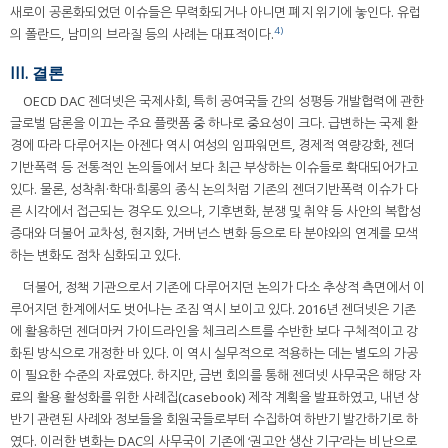
새로이 공론화되었던 이슈들은 무력화되거나 아니면 폐지 위기에 놓인다. 유럽
4)
의 폴란드, 남미의 브라질 등의 사례는 대표적이다.
III. 결론
OECD DAC 젠더넷은 국제사회, 특히 공여국들 간의 성평등 개발협력에 관한
글로벌 담론을 이끄는 주요 플랫폼 중 하나로 중요성이 크다. 급변하는 국제 환
경에 따라 다루어지는 아젠다 역시 여성의 임파워먼트, 경제적 역량강화, 젠더
기반폭력 등 전통적인 논의들에서 보다 최근 부상하는 이슈들로 확대되어가고
있다. 물론, 성착취·학대·희롱의 종식 논의처럼 기존의 젠더기반폭력 이슈가 다
른 시각에서 접근되는 경우도 있으나, 기후변화, 분쟁 및 취약 등 사안의 복합성
증대와 더불어 교차성, 현지화, 거버넌스 변화 등으로 타 분야와의 연계를 모색
하는 변화도 점차 심화되고 있다.
더불어, 정책 기관으로서 기존에 다루어지던 논의가 다소 추상적 측면에서 이
루어지던 한계에서도 벗어나는 조짐 역시 보이고 있다. 2016년 젠더넷은 기존
에 활용하던 젠더마커 가이드라인을 체크리스트를 수반한 보다 구체적이고 강
화된 방식으로 개정한 바 있다. 이 역시 실무적으로 적용하는 데는 별도의 가공
이 필요한 수준의 자료였다. 하지만, 금번 회의를 통해 젠더넷 사무국은 해당 자
료의 활용 활성화를 위한 사례집(casebook) 제작 계획을 발표하였고, 내년 상
반기 관련된 사례와 정보들을 회원국들로부터 수집하여 하반기 발간하기로 하
였다. 이러한 변화는 DAC의 사무국이 기존에 ‘권고안 생산 기구’라는 비난으로