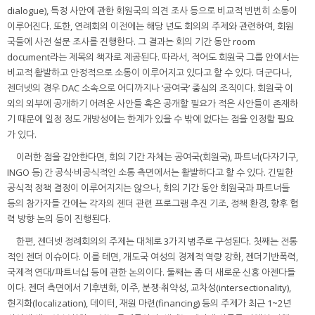
dialogue), 특정 사안에 관한 회원국의 의견 조사 등으로 비교적 빈번히 소통이
이루어진다. 또한, 연례회의 이전에는 해당 년도 회의의 주제와 관련하여, 회원
국들에 사전 설문 조사를 진행한다. 그 결과는 회의 기간 동안 room
document라는 제목의 책자로 제공된다. 따라서, 적어도 회원국 그룹 안에서는
비교적 활발하고 안정적으로 소통이 이루어지고 있다고 할 수 있다. 더군다나,
젠더넷의 경우 DAC 소속으로 어디까지나 ‘공여국’ 중심의 조직이다. 회원국 이
외의 외부에 공개하기 어려운 사안들 혹은 공개할 필요가 적은 사안들이 존재하
기 때문에 일정 정도 개방성에는 한계가 있을 수 밖에 없다는 점을 인정할 필요
가 있다.
이러한 점을 감안한다면, 회의 기간 자체는 공여국(회원국), 파트너(다자기구,
INGO 등) 간 공식·비공식적인 소통 측면에서는 활발하다고 할 수 있다. 긴밀한
공식적 정책 결정이 이루어지지는 않으나, 회의 기간 동안 회원국과 파트너들
등의 참가자들 간에는 각자의 젠더 관련 프로그램 추진 기조, 정책 환경, 향후 협
력 방향 논의 등이 진행된다.
한편, 젠더넷 정례회의의 주제는 대체로 3가지 범주로 구성된다. 첫째는 전통
적인 젠더 이슈이다. 이를 테면, 개도국 여성의 경제적 역량 강화, 젠더기반폭력,
국제적 연대/파트너십 등에 관한 논의이다. 둘째는 좀 더 새로운 신흥 아젠다들
이다. 젠더 측면에서 기후변화, 이주, 분쟁·취약성, 교차성(intersectionality),
현지화(localization), 데이터, 재원 마련(financing) 등의 주제가 최근 1~2년