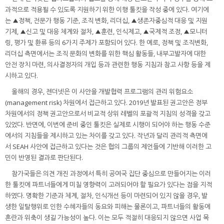
과적으로 적용될 수 있도록 지원하기 위한 이행 툴킷을 작성 중에 있다. 여기에
는 ▲정책, 전문가 행동 기준, 조직 변화, 리더십, ▲생존자중심적 대응 및 지원
기제, ▲신고 및 대응 체계와 절차, ▲훈련, 인식제고, ▲국제적 조정, ▲모니터
링, 평가 및 환류 등의 6가지 주제가 포함되어 있다. 한 예로, 정책 및 조직변화,
리더십 측면에서는 조직 문화의 변화를 위한 핵심 활동들, 내부고발자에 대한
안전 장치 마련, 의사결정자의 개입 등과 관련한 행동 지침과 참고 사항 등을 제
시하고 있다.
올해의 경우, 젠더넷은 이 사안을 개발협력 프로그램의 관리 위험요소
(management risk) 차원에서 접근하고 있다. 2019년 발표된 권고안은 정부
차원에서의 정책 권고안으로서 비교적 상위 레벨의 포괄적 지침의 성격을 갖고
있었다. 반면에, 이번에 준비 중인 툴킷은 실제로 시행이 되어야 하는 행동 수준
에서의 지침들을 제시하고 있는 차이를 갖고 있다. 작년과 달리 관리적 측면에
서 SEAH 사안에 접근하고 있다는 것은 협의 그룹의 제언들에 기반해 이러한 고
민이 반영된 결과로 판단된다.
참가국들은 의견 개진 과정에서 특히 공여국 집단 중심으로 만들어지는 이러
한 툴킷에 파트너들에게 미칠 영향력이 고려되어야 할 필요가 있다는 점을 지적
하였다. 명확한 기준과 체계, 절차, 인식개선 등이 마련되어 있지 않을 경우, 발
생한 일탈행위로 인한 수혜자들의 동요와 피해는 물론이고, 파트너들의 활동에
혼란과 위축이 생길 가능성이 높다. 이는 모두 적절히 대응되지 않으면 사업 목