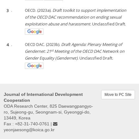
3
.
OECD. (2023a).
Draft toolkit to support implementation
of the OECD DAC recommendation on ending sexual
exploitation abuse and harassment
. Unclassfied Draft.
4
.
OECD DAC. (2023b).
Draft Agenda: Plenary Meeting of
st
Gendernet: 21
Meeting of the OECD DAC Network on
Gender Equality (Gendernet)
. Unclassfied Draft.
Journal of International Development
Move to PC Site
Cooperation
ODA Research Center, 825 Daewangpangyo-
ro, Sujeong-gu, Seongnam-si, Gyeonggi-do,
13449, Korea
Fax : +82-31-740-0761 |
yeonjaesong@koica.go.kr