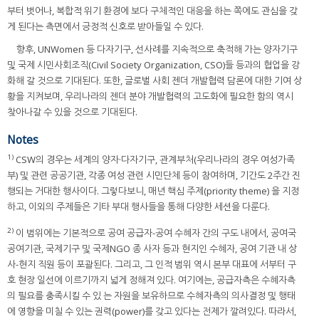
부터 벗어나, 복합적 위기 환경에 보다 구체적인 대응을 하는 쪽에도 관심을 갖
게 된다는 측면에서 긍정적 신호로 받아들일 수 있다.
향후, UNWomen 등 다자기구, 선사례를 지속적으로 축적해 가는 양자기구
및 국제 시민사회조직(Civil Society Organization, CSO)들 등과의 협업을 강
화해 갈 것으로 기대된다. 또한, 글로벌 사회 젠더 개발협력 담론에 대한 기여 상
황을 지켜보며, 우리나라의 젠더 분야 개발협력의 고도화에 필요한 함의 역시
찾아나갈 수 있을 것으로 기대된다.
Notes
1)
CSW의 경우는 세계의 양자·다자기구, 관계부처(우리나라의 경우 여성가족
부) 및 관련 공공기관, 각종 여성 관련 시민단체 등이 참여하며, 기간도 2주간 진
행되는 거대한 행사이다. 그렇다보니, 매년 핵심 주제(priority theme) 을 지정
하고, 이외의 주제들은 기타 부대 행사들을 통해 다양한 세션을 다룬다.
2)
이 범위에는 기본적으로 공여 공급자-공여 수혜자 간의 구도 내에서, 공여국
공여기관, 국제기구 및 국제NGO 종 사자 등과 현지인 수혜자, 공여 기관 내 상
사-현지 직원 등이 포괄된다. 그리고, 그 인적 범위 역시 본부 대표에 서부터 구
호 현장 일선에 이르기까지 넓게 정해져 있다. 여기에는, 공급자측은 수혜자측
의 필요를 충족시킬 수 있 는 자원을 보유하므로 수혜자측의 의사결정 및 행태
에 영향을 미칠 수 있는 권력(power)를 갖고 있다는 전제가 깔려있다. 따라서,