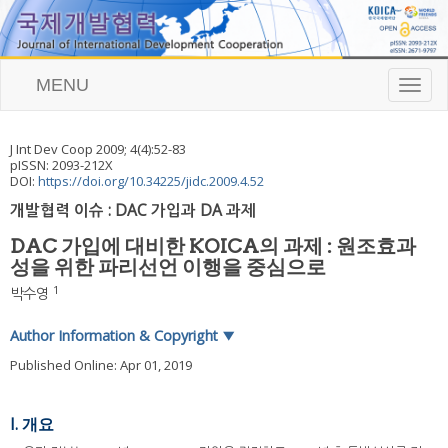
MENU
T
o
g
g
J Int Dev Coop
2009
;
4
(
4
):
52
-
83
l
pISSN: 2093-212X
e
DOI:
https://doi.org/10.34225/jidc.2009.4.52
n
개발협력 이슈 : DAC 가입과 DA 과제
a
v
DAC 가입에 대비한 KOICA의 과제 : 원조효과
i
성을 위한 파리선언 이행을 중심으로
g
a
1
박수영
t
i
Author Information & Copyright
▼
o
n
Published Online: Apr 01, 2019
I. 개요