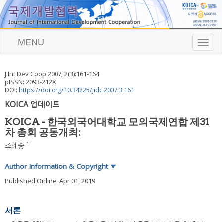
MENU
T
o
g
g
J Int Dev Coop
2007
;
2
(
3
):
161
-
164
l
pISSN: 2093-212X
e
DOI:
https://doi.org/10.34225/jidc.2007.3.161
n
KOICA 업데이트
a
v
KOICA - 한국외국어대학교 모의국제연합 제31
i
차 총회 공동개최:
g
a
1
조혜승
t
i
Author Information & Copyright
▼
o
n
Published Online: Apr 01, 2019
서론