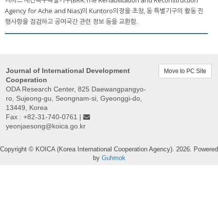
Agency for Ache and Nias)의 Kuntoro의장을 초청, 동 특별기구의 활동 진
행사항을 점검하고 공여국간 관련 정보 등을 교환함.
Journal of International Development
Move to PC Site
Cooperation
ODA Research Center, 825 Daewangpangyo-
ro, Sujeong-gu, Seongnam-si, Gyeonggi-do,
13449, Korea
Fax : +82-31-740-0761 |
yeonjaesong@koica.go.kr
Copyright © KOICA (Korea International Cooperation Agency). 2026. Powered
by
Guhmok