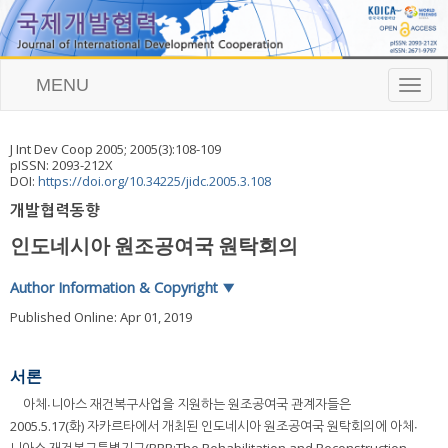
MENU
T
o
g
g
J Int Dev Coop
2005
;
2005
(
3
):
108
-
109
l
pISSN: 2093-212X
e
DOI:
https://doi.org/10.34225/jidc.2005.3.108
n
개발협력동향
a
v
인도네시아 원조공여국 원탁회의
i
g
a
Author Information & Copyright
▼
t
Published Online: Apr 01, 2019
i
o
n
서론
아체∙니아스 재건복구사업을 지원하는 원조공여국 관계자들은
2005.5.17(화) 자카르타에서 개최된 인도네시아 원조공여국 원탁회의에 아체∙
니아스 재건복구특별기구(BRR:The Rehabilitation and Reconstruction