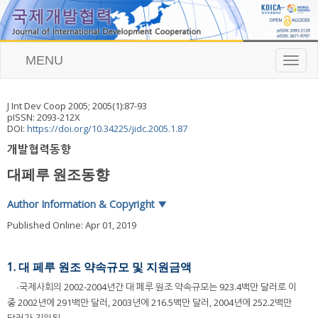
MENU
T
o
g
g
J Int Dev Coop
2005
;
2005
(
1
):
87
-
93
l
pISSN: 2093-212X
e
DOI:
https://doi.org/10.34225/jidc.2005.1.87
n
개발협력동향
a
v
대페루 원조동향
i
g
a
Author Information & Copyright
▼
t
Published Online: Apr 01, 2019
i
o
n
1. 대 페루 원조 약속규모 및 지원금액
∙국제사회의 2002-2004년간 대 페루 원조 약속규모는 923.4백만 달러로 이
중 2002년에 291백만 달러, 2003년에 216.5백만 달러, 2004년에 252.2백만
달러가 지원됨