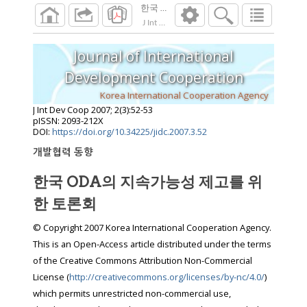
한국 ODA의 지속가능성 제고를 위한 토론
J Int Dev Coop
2007
;
2
(
3
):
52
-
53
Journal of International
Development Cooperation
Korea International Cooperation Agency
J Int Dev Coop
2007
;
2
(
3
):
52
-
53
pISSN: 2093-212X
DOI:
https://doi.org/10.34225/jidc.2007.3.52
개발협력 동향
한국 ODA의 지속가능성 제고를 위
한 토론회
© Copyright 2007 Korea International Cooperation Agency.
This is an Open-Access article distributed under the terms
of the Creative Commons Attribution Non-Commercial
License (
http://creativecommons.org/licenses/by-nc/4.0/
)
which permits unrestricted non-commercial use,