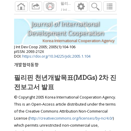
필리핀 천년개발목표(MDGs) 2차 진전보고
J Int Dev Coop
2005
;
2005
(
1
):
104
-
106
Journal of International
Development Cooperation
Korea International Cooperation Agency
J Int Dev Coop
2005
;
2005
(
1
):
104
-
106
pISSN: 2093-212X
DOI:
https://doi.org/10.34225/jidc.2005.1.104
개발협력동향
필리핀 천년개발목표(MDGs) 2차 진
전보고서 발표
© Copyright 2005 Korea International Cooperation Agency.
This is an Open-Access article distributed under the terms
of the Creative Commons Attribution Non-Commercial
License (
http://creativecommons.org/licenses/by-nc/4.0/
)
which permits unrestricted non-commercial use,